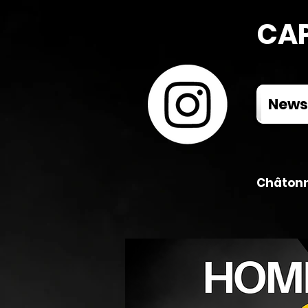
CAP
News
Châtonn